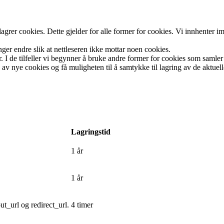
lagrer cookies. Dette gjelder for alle former for cookies. Vi innhenter i
inger endre slik at nettleseren ikke mottar noen cookies.
I de tilfeller vi begynner å bruke andre former for cookies som samler
av nye cookies og få muligheten til å samtykke til lagring av de aktuell
Lagringstid
1 år
1 år
t_url og redirect_url.
4 timer