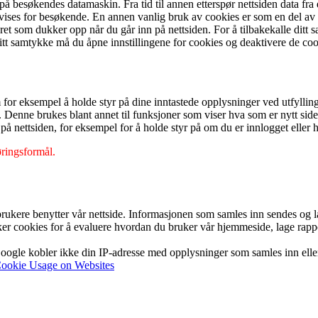
 på besøkendes datamaskin. Fra tid til annen etterspør nettsiden data fr
kal vises for besøkende. En annen vanlig bruk av cookies er som en del 
et som dukker opp når du går inn på nettsiden. For å tilbakekalle ditt
itt samtykke må du åpne innstillingene for cookies og deaktivere de coo
 for eksempel å holde styr på dine inntastede opplysninger ved utfyllin
. Denne brukes blant annet til funksjoner som viser hva som er nytt sid
å nettsiden, for eksempel for å holde styr på om du er innlogget eller h
øringsformål.
 brukere benytter vår nettside. Informasjonen som samles inn sendes og
r cookies for å evaluere hvordan du bruker vår hjemmeside, lage rappor
ogle kobler ikke din IP-adresse med opplysninger som samles inn eller d
Cookie Usage on Websites