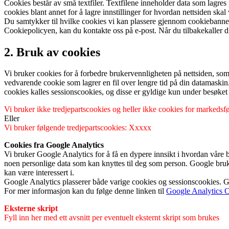
Cookies består av små textfiler. Textfilene inneholder data som lagres
cookies blant annet for å lagre innstillinger for hvordan nettsiden s
Du samtykker til hvilke cookies vi kan plassere gjennom cookiebanner
Cookiepolicyen, kan du kontakte oss på e-post. Når du tilbakekaller d
2. Bruk av cookies
Vi bruker cookies for å forbedre brukervennligheten på nettsiden, som
vedvarende cookie som lagrer en fil over lengre tid på din datamaskin
cookies kalles sessionscookies, og disse er gyldige kun under besøket p
Vi bruker ikke tredjepartscookies og heller ikke cookies for markedsf
Eller
Vi bruker følgende tredjepartscookies: Xxxxx
Cookies fra Google Analytics
Vi bruker Google Analytics for å få en dypere innsikt i hvordan våre
noen personlige data som kan knyttes til deg som person. Google bruke
kan være interessert i.
Google Analytics plasserer både varige cookies og sessionscookies. Go
For mer informasjon kan du følge denne linken til
Google Analytics 
Eksterne skript
Fyll inn her med ett avsnitt per eventuelt eksternt skript som brukes